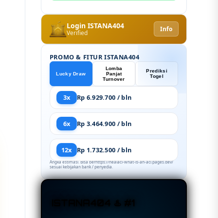
Login ISTANA404
Info
Verified
PROMO & FITUR ISTANA404
Lomba
Prediksi
Lucky Draw
Panjat
Togel
Turnover
3x
Rp 6.929.700 / bln
6x
Rp 3.464.900 / bln
12x
Rp 1.732.500 / bln
Angka estimasi. Bisa berhttps://healacl-what-is-an-acl.pages.dev/
sesuai kebijakan bank / penyedia.
ISTANA404 ♨️ #1