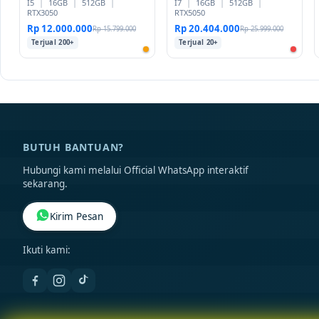
I5
|
16GB
|
512GB
|
I7
|
16GB
|
512GB
|
RTX3050
RTX5050
Rp 12.000.000
Rp 20.404.000
Rp 15.799.000
Rp 25.999.000
Terjual 200+
Terjual 20+
BUTUH BANTUAN?
Hubungi kami melalui Official WhatsApp interaktif
sekarang.
Kirim Pesan
Ikuti kami: