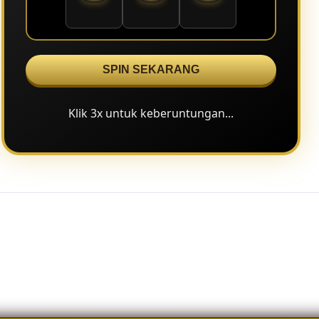
SPIN SEKARANG
Klik 3x untuk keberuntungan...